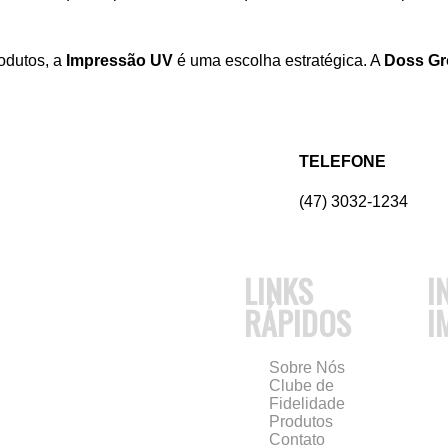
odutos, a
Impressão UV
é uma escolha estratégica. A
Doss G
TELEFONE
(47) 3032-1234
LINKS
I
RÁPIDOS
I
Sobre Nós
Clube de
Fidelidade
Produtos
Contato