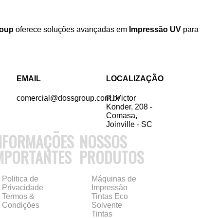
roup
oferece soluções avançadas em
Impressão UV
para
EMAIL
LOCALIZAÇÃO
comercial@dossgroup.com.br
R. Victor
Konder, 208 -
Comasa,
Joinville - SC
NFORMAÇÕES
NOSSOS
MPORTANTES
PRODUTOS
Politica de
Máquinas de
Privacidade
Impressão
Termos &
Tintas Eco
Condições
Solvente
Tintas